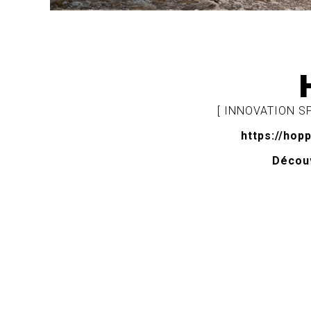
[ INNOVATION S
https://hop
Découv