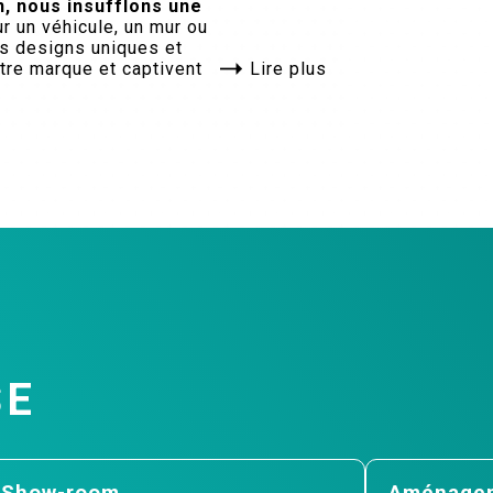
n, nous insufflons une
r un véhicule, un mur ou
es designs uniques et
tre marque et captivent
Lire plus
SE
Show-room
Aménagem