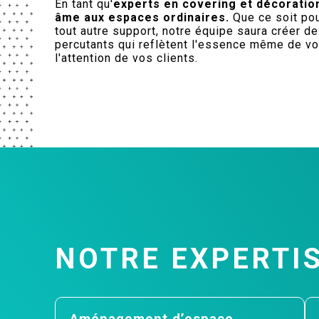
En tant qu'
experts en covering et décoratio
âme aux espaces ordinaires.
Que ce soit pou
tout autre support, notre équipe saura créer d
percutants qui reflètent l'essence même de vo
l'attention de vos clients.
NOTRE EXPERTI
Aménagement d’espace