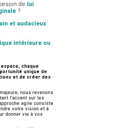
besoin de
lui
ginale
?
ain et audacieux
ique intérieure ou
 espace, chaque
pportunité unique de
tions et de créer des
 majeure, nous revenons
nt l'accent sur les
e approche agile consiste
ndre votre vision et à
our donner vie à vos