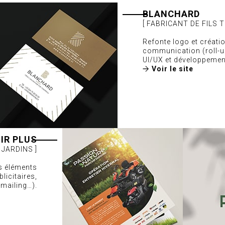
BLANCHARD
[ FABRICANT DE FILS T
Refonte logo et créati
communication (roll-up
UI/UX et développemen
Voir le site
IR PLUS
 JARDINS ]
ts éléments
licitaires,
 mailing…).